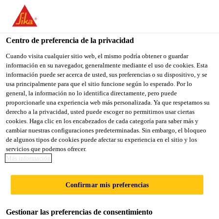
You are accessing "Sika México", it seems you are accessing it
from "Estados Unidos". We have a dedicated website for your
country.
Centro de preferencia de la privacidad
TO
Cuando visita cualquier sitio web, el mismo podría obtener o guardar
STAY ON THE SIKA
SELECT A
información en su navegador, generalmente mediante el uso de cookies. Esta
SIKA
MÉXICO WEBSITE
COUNTRY
información puede ser acerca de usted, sus preferencias o su dispositivo, y se
USA
usa principalmente para que el sitio funcione según lo esperado. Por lo
general, la información no lo identifica directamente, pero puede
proporcionarle una experiencia web más personalizada. Ya que respetamos su
Sika México
derecho a la privacidad, usted puede escoger no permitirnos usar ciertas
cookies. Haga clic en los encabezados de cada categoría para saber más y
cambiar nuestras configuraciones predeterminadas. Sin embargo, el bloqueo
de algunos tipos de cookies puede afectar su experiencia en el sitio y los
servicios que podemos ofrecer.
Más información
TECA
Confirmar mis preferencias
SINTÉTICA
Gestionar las preferencias de consentimiento