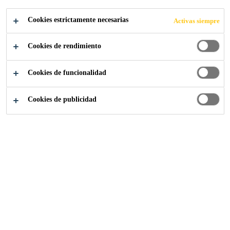
Cookies estrictamente necesarias
Activas siempre
Cookies de rendimiento
Sika-Industria
...
Teca Sintética
Cookies de funcionalidad
Cookies de publicidad
Sistema de resina líquida compuesta,
duradera, ligera, duradera y de aplicación
líquida que ofrece un excelente agarre tanto
en condiciones secas como húmedas. Si bien
el Sikafloor® Marine se ve muy bien,
también es resistente a los aceites, grasas,
jugos, sales y solventes más comunes.