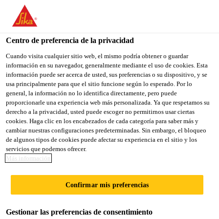
You are accessing "Sika México", it seems you are accessing it
from "Estados Unidos". We have a dedicated website for your
country.
Centro de preferencia de la privacidad
Sika-Industria
...
Sikaflex®-545
TO
Cuando visita cualquier sitio web, el mismo podría obtener o guardar
STAY ON THE SIKA
SELECT A
información en su navegador, generalmente mediante el uso de cookies. Esta
SIKA
MÉXICO WEBSITE
COUNTRY
información puede ser acerca de usted, sus preferencias o su dispositivo, y se
USA
usa principalmente para que el sitio funcione según lo esperado. Por lo
general, la información no lo identifica directamente, pero puede
proporcionarle una experiencia web más personalizada. Ya que respetamos su
Sikaflex®-545
Sika México
derecho a la privacidad, usted puede escoger no permitirnos usar ciertas
cookies. Haga clic en los encabezados de cada categoría para saber más y
cambiar nuestras configuraciones predeterminadas. Sin embargo, el bloqueo
Adhesivo STP para ensamble de alto
de algunos tipos de cookies puede afectar su experiencia en el sitio y los
servicios que podemos ofrecer.
agarre inicial
Más información
Sikaflex®-545 es un adhesivo para
Confirmar mis preferencias
ensamble monocomponente de polímero terminado
en silano (STP) de bajas emisiones. Tiene un agarre
Gestionar las preferencias de consentimiento
inicial alto único con alta capacidad de carga y