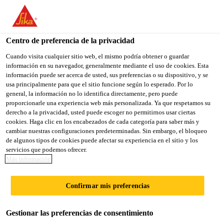
You are accessing "Sika México", it seems you are accessing it
from "Estados Unidos". We have a dedicated website for your
country.
Centro de preferencia de la privacidad
TO
Cuando visita cualquier sitio web, el mismo podría obtener o guardar
STAY ON THE SIKA
SELECT A
información en su navegador, generalmente mediante el uso de cookies. Esta
SIKA
MÉXICO WEBSITE
COUNTRY
información puede ser acerca de usted, sus preferencias o su dispositivo, y se
USA
usa principalmente para que el sitio funcione según lo esperado. Por lo
general, la información no lo identifica directamente, pero puede
proporcionarle una experiencia web más personalizada. Ya que respetamos su
Sika México
derecho a la privacidad, usted puede escoger no permitirnos usar ciertas
cookies. Haga clic en los encabezados de cada categoría para saber más y
cambiar nuestras configuraciones predeterminadas. Sin embargo, el bloqueo
de algunos tipos de cookies puede afectar su experiencia en el sitio y los
servicios que podemos ofrecer.
NATION TOWERS
Más información
Confirmar mis preferencias
Gestionar las preferencias de consentimiento