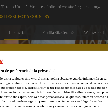
m "Estados Unidos". We have a dedicated website for your country.
BSITE
SELECT A COUNTRY
Industria
Familia SikaCeram®
WhatsApp
 construcción
ro de preferencia de la privacidad
ones Destacadas
Referencias
Servicios
Sobre Componentes
o visita cualquier sitio web, el mismo podría obtener o guardar información en su
ador, generalmente mediante el uso de cookies. Esta información puede ser acerca 
 sus preferencias o su dispositivo, y se usa principalmente para que el sitio funcion
 lo esperado. Por lo general, la información no lo identifica directamente, pero pue
rcionarle una experiencia web más personalizada. Ya que respetamos su derecho a l
cidad, usted puede escoger no permitirnos usar ciertas cookies. Haga clic en los
ezados de cada categoría para saber más y cambiar nuestras configuraciones