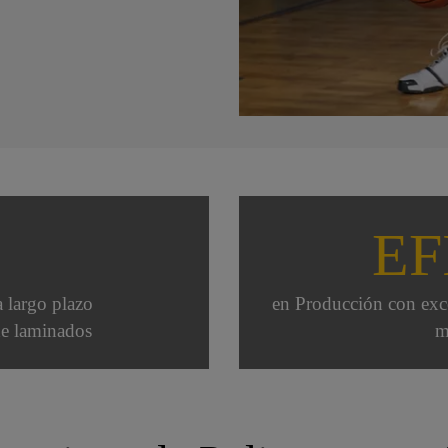
O
EF
 largo plazo
en Producción con exce
de laminados
m