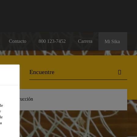
Contacto
800 123-7452
Carrera
Mi Sika
 de Construcción
de
e
de
a