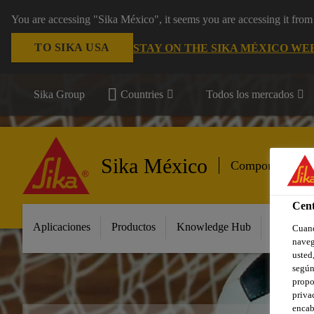
You are accessing "Sika México", it seems you are accessing it fro
TO SIKA USA
STAY ON THE SIKA MÉXICO WE
Sika Group
Countries
Todos los mercados
Sika México
Componentes de
Cent
Aplicaciones
Productos
Knowledge Hub
Innovaci
Cuand
naveg
usted,
según
propo
priva
encab