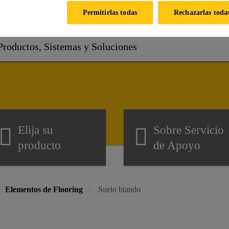
¿Cómo podemos ayudarle
Permitirlas todas
Rechazarlas toda
Elija su
Sobre Servicio
producto
de Apoyo
Elementos de Flooring
Suelo blando