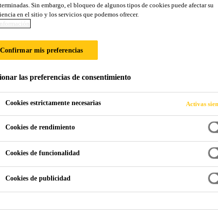
terminadas. Sin embargo, el bloqueo de algunos tipos de cookies puede afectar su
NDOS
iencia en el sitio y los servicios que podemos ofrecer.
nformación
bles a la presión no reactivos
Confirmar mis preferencias
ionar las preferencias de consentimiento
Cookies estrictamente necesarias
Activas sie
Cookies de rendimiento
Cookies de funcionalidad
Cookies de publicidad