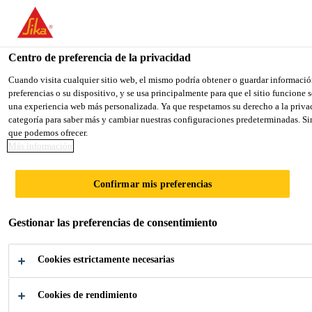
You are accessing "Sika México", it seems you are accessing it fro
TO SIKA USA
STAY ON THE SIKA MÉXICO WE
Centro de preferencia de la privacidad
Cuando visita cualquier sitio web, el mismo podría obtener o guardar informació
preferencias o su dispositivo, y se usa principalmente para que el sitio funcione
Sika México
una experiencia web más personalizada. Ya que respetamos su derecho a la privac
categoría para saber más y cambiar nuestras configuraciones predeterminadas. Sin
que podemos ofrecer.
Más información
PANELES DE
Confirmar mis preferencias
CONSTRUCCIÓ
Gestionar las preferencias de consentimiento
N
Cookies estrictamente necesarias
Adhesivos para paneles rápidos y duraderos
Cookies de rendimiento