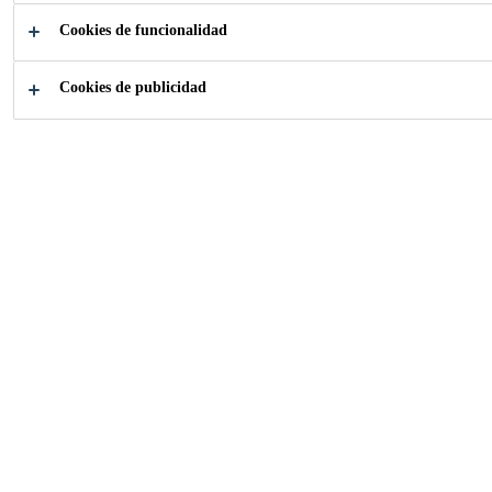
Cookies de funcionalidad
Cookies de publicidad
¿Cómo podemos
ayudarle?
Encuentre su
Elija su
Aplicación
producto