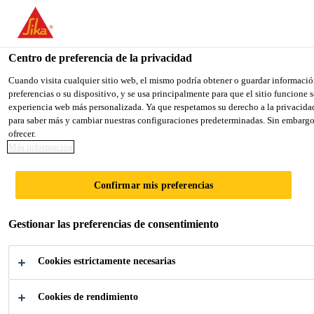
You are accessing "Sika México", it seems you are accessing it fro
TO SIKA USA
STAY ON THE SIKA MÉXICO WE
Centro de preferencia de la privacidad
Cuando visita cualquier sitio web, el mismo podría obtener o guardar informació
preferencias o su dispositivo, y se usa principalmente para que el sitio funcione
Sika México
experiencia web más personalizada. Ya que respetamos su derecho a la privacidad
para saber más y cambiar nuestras configuraciones predeterminadas. Sin embargo,
ofrecer.
Más información
REVESTIMIENT
Confirmar mis preferencias
O DE PANEL
Gestionar las preferencias de consentimiento
Cookies estrictamente necesarias
Cookies de rendimiento