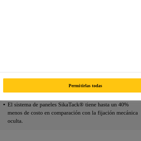
Tanto para la nueva construcción
como para la renovación, hay
muchos beneficios relacionados con
el sistema SikaTack® Panel
Estéticamente agradable: no se ven tornillos ni remaches
Unión elástica: tensión uniforme sobre todo el panel y,
por lo tanto, sin desviación de los paneles.
Aprobación por la Autoridad de Construcción Alemana
Permitirlas todas
DIBT, British BBA y ASTM
Más de 20 años de experiencia y referencias globales.
El sistema de paneles SikaTack® tiene hasta un 40%
menos de costo en comparación con la fijación mecánica
oculta.