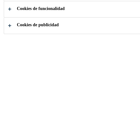
Sika-Industria
...
Revestimiento de paneles
Cookies de funcionalidad
Cookies de publicidad
Con el sistema de paneles SikaTack®, los
tornillos o remaches antiestéticos para fijar
los paneles opacos ya no son necesarios. El
panel puede desarrollar completamente su
belleza original y contribuir a un diseño
uniforme y suave.
SikaTack® Panel System
the Elegance in Wall