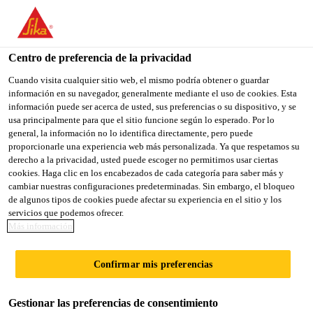
You are accessing "Sika México", it seems you are accessing it
from "Estados Unidos". We have a dedicated website for your
country.
Centro de preferencia de la privacidad
TO
Cuando visita cualquier sitio web, el mismo podría obtener o guardar
STAY ON THE SIKA
SELECT A
información en su navegador, generalmente mediante el uso de cookies. Esta
SIKA
MÉXICO WEBSITE
COUNTRY
información puede ser acerca de usted, sus preferencias o su dispositivo, y se
USA
usa principalmente para que el sitio funcione según lo esperado. Por lo
general, la información no lo identifica directamente, pero puede
proporcionarle una experiencia web más personalizada. Ya que respetamos su
Sika México
derecho a la privacidad, usted puede escoger no permitirnos usar ciertas
cookies. Haga clic en los encabezados de cada categoría para saber más y
cambiar nuestras configuraciones predeterminadas. Sin embargo, el bloqueo
de algunos tipos de cookies puede afectar su experiencia en el sitio y los
servicios que podemos ofrecer.
Más información
CAPACITACIÓN
Confirmar mis preferencias
SIKA 2026
Gestionar las preferencias de consentimiento