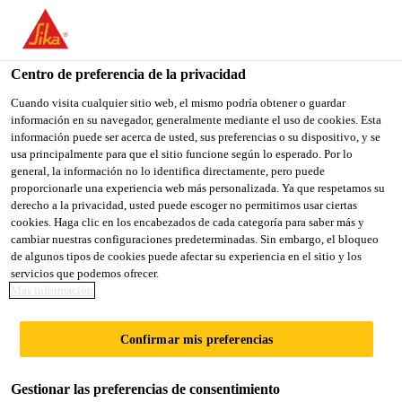
You are accessing "Sika México", it seems you are accessing it
from "Estados Unidos". We have a dedicated website for your
country.
Centro de preferencia de la privacidad
TO
Cuando visita cualquier sitio web, el mismo podría obtener o guardar
STAY ON THE SIKA
SELECT A
información en su navegador, generalmente mediante el uso de cookies. Esta
SIKA
MÉXICO WEBSITE
COUNTRY
información puede ser acerca de usted, sus preferencias o su dispositivo, y se
USA
usa principalmente para que el sitio funcione según lo esperado. Por lo
general, la información no lo identifica directamente, pero puede
proporcionarle una experiencia web más personalizada. Ya que respetamos su
Sika México
derecho a la privacidad, usted puede escoger no permitirnos usar ciertas
cookies. Haga clic en los encabezados de cada categoría para saber más y
cambiar nuestras configuraciones predeterminadas. Sin embargo, el bloqueo
de algunos tipos de cookies puede afectar su experiencia en el sitio y los
servicios que podemos ofrecer.
CONDICIONES
Más información
GENERALES DE
Confirmar mis preferencias
VENTA
Gestionar las preferencias de consentimiento