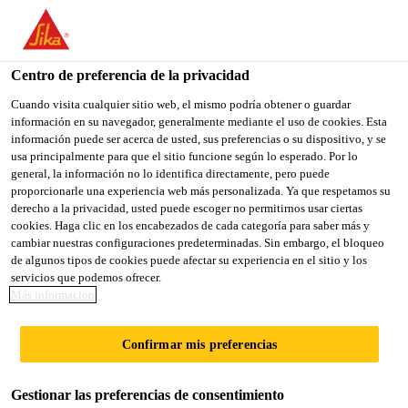
You are accessing "Sika México", it seems you are accessing it
from "Estados Unidos". We have a dedicated website for your
country.
Centro de preferencia de la privacidad
TO
Cuando visita cualquier sitio web, el mismo podría obtener o guardar
STAY ON THE SIKA
SELECT A
información en su navegador, generalmente mediante el uso de cookies. Esta
SIKA
MÉXICO WEBSITE
COUNTRY
información puede ser acerca de usted, sus preferencias o su dispositivo, y se
USA
usa principalmente para que el sitio funcione según lo esperado. Por lo
general, la información no lo identifica directamente, pero puede
proporcionarle una experiencia web más personalizada. Ya que respetamos su
Sika México
derecho a la privacidad, usted puede escoger no permitirnos usar ciertas
cookies. Haga clic en los encabezados de cada categoría para saber más y
cambiar nuestras configuraciones predeterminadas. Sin embargo, el bloqueo
de algunos tipos de cookies puede afectar su experiencia en el sitio y los
servicios que podemos ofrecer.
Más información
INNOVANDO
Confirmar mis preferencias
SOLUCIONES
Gestionar las preferencias de consentimiento