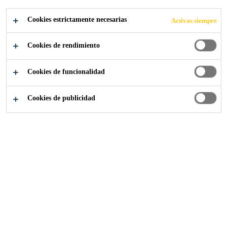
SOSTENIBLES
Cookies estrictamente necesarias
Activas siempre
PARA EL
Cookies de rendimiento
FUTURO
Cookies de funcionalidad
Cookies de publicidad
Somos Sika
Sostenibilidad
Innovaciones Sostenibles
La sostenibilidad es un pilar central en la estrategia de
Sika, ya que integra este enfoque en cada etapa del
desarrollo de productos para satisfacer las demandas