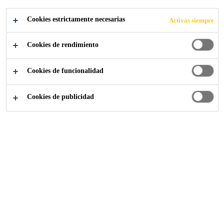
CENTRO
Cookies estrictamente necesarias
Activas siempre
COMERCIAL
Cookies de rendimiento
MANUFAKTUR
Cookies de funcionalidad
A
Cookies de publicidad
Proyectos Referencia
...
Estacionamiento en el centro 
2014
ŁÓDŹ, POLONIA