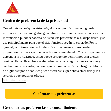
You are accessing "Sika México", it seems you are accessing it
from "Estados Unidos". We have a dedicated website for your
country.
Centro de preferencia de la privacidad
TO
Cuando visita cualquier sitio web, el mismo podría obtener o guardar
STAY ON THE SIKA
SELECT A
información en su navegador, generalmente mediante el uso de cookies. Esta
SIKA
MÉXICO WEBSITE
COUNTRY
información puede ser acerca de usted, sus preferencias o su dispositivo, y se
USA
usa principalmente para que el sitio funcione según lo esperado. Por lo
general, la información no lo identifica directamente, pero puede
proporcionarle una experiencia web más personalizada. Ya que respetamos su
Sika México
derecho a la privacidad, usted puede escoger no permitirnos usar ciertas
cookies. Haga clic en los encabezados de cada categoría para saber más y
cambiar nuestras configuraciones predeterminadas. Sin embargo, el bloqueo
de algunos tipos de cookies puede afectar su experiencia en el sitio y los
servicios que podemos ofrecer.
Más información
APARCAMIENT
Confirmar mis preferencias
O EN EL
Gestionar las preferencias de consentimiento