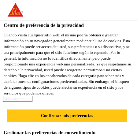
You are accessing "Sika México", it seems you are accessing it
from "Estados Unidos". We have a dedicated website for your
country.
Centro de preferencia de la privacidad
TO
Cuando visita cualquier sitio web, el mismo podría obtener o guardar
STAY ON THE SIKA
SELECT A
información en su navegador, generalmente mediante el uso de cookies. Esta
SIKA
MÉXICO WEBSITE
COUNTRY
información puede ser acerca de usted, sus preferencias o su dispositivo, y se
USA
usa principalmente para que el sitio funcione según lo esperado. Por lo
general, la información no lo identifica directamente, pero puede
proporcionarle una experiencia web más personalizada. Ya que respetamos su
Sika México
derecho a la privacidad, usted puede escoger no permitirnos usar ciertas
cookies. Haga clic en los encabezados de cada categoría para saber más y
cambiar nuestras configuraciones predeterminadas. Sin embargo, el bloqueo
de algunos tipos de cookies puede afectar su experiencia en el sitio y los
servicios que podemos ofrecer.
PLANTA FERRERO
Más información
Confirmar mis preferencias
Gestionar las preferencias de consentimiento