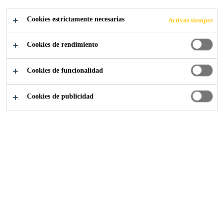
Cookies estrictamente necesarias
Activas siempre
Proyectos Referencia
Planta Ferrero
Cookies de rendimiento
Cookies de funcionalidad
2012
SAN JOSÉ ITURBIDE, MÉXICO
Cookies de publicidad
Las marcas de confitería de Ferrero,
Nutella, Kinder, Rafaello y Tic Tac,
son bien conocidas en todo el
mundo. Para satisfacer la creciente
demanda en el mercado, la
compañía invirtió en una nueva