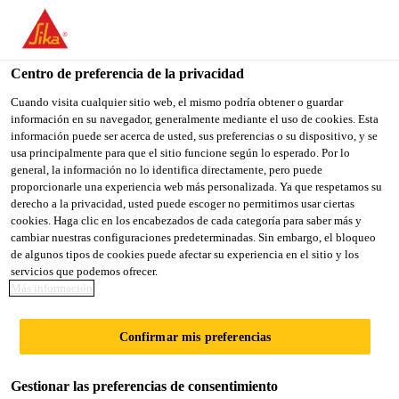
You are accessing "Sika México", it seems you are accessing it
from "Estados Unidos". We have a dedicated website for your
country.
Centro de preferencia de la privacidad
TO
Cuando visita cualquier sitio web, el mismo podría obtener o guardar
STAY ON THE SIKA
SELECT A
información en su navegador, generalmente mediante el uso de cookies. Esta
SIKA
MÉXICO WEBSITE
COUNTRY
información puede ser acerca de usted, sus preferencias o su dispositivo, y se
USA
usa principalmente para que el sitio funcione según lo esperado. Por lo
general, la información no lo identifica directamente, pero puede
proporcionarle una experiencia web más personalizada. Ya que respetamos su
Sika México
derecho a la privacidad, usted puede escoger no permitirnos usar ciertas
cookies. Haga clic en los encabezados de cada categoría para saber más y
cambiar nuestras configuraciones predeterminadas. Sin embargo, el bloqueo
de algunos tipos de cookies puede afectar su experiencia en el sitio y los
servicios que podemos ofrecer.
Más información
OBJETIVOS DE
Confirmar mis preferencias
DESARROLLO
Gestionar las preferencias de consentimiento