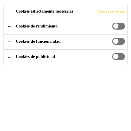
SOSTENIBLE DE
Cookies estrictamente necesarias
Activas siempre
LA ONU
Cookies de rendimiento
Cookies de funcionalidad
Cookies de publicidad
Somos Sika
...
Objetivos de desarrollo sostenible de l
El cambio climático constituye una emergencia
mundial que va más allá de las fronteras
nacionales. Se trata de un problema que exige
soluciones coordinadas en todos los niveles y
cooperación internacional para ayudar a los
países a avanzar hacia una economía con bajas