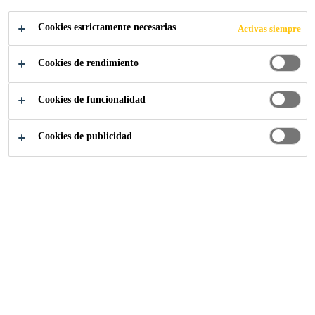
Cookies estrictamente necesarias
Activas siempre
Cookies de rendimiento
Somos Sika
Tu carrera con Sika
Cookies de funcionalidad
Cookies de publicidad
Sika cree firmemente en el
crecimiento y desarrollo de sus
empleados, basando parte de su
cultura corporativa en tres pilares
principales