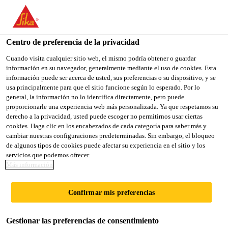
You are accessing "Sika México", it seems you are accessing it
from "Estados Unidos". We have a dedicated website for your
country.
Centro de preferencia de la privacidad
TO
Cuando visita cualquier sitio web, el mismo podría obtener o guardar
STAY ON THE SIKA
SELECT A
información en su navegador, generalmente mediante el uso de cookies. Esta
SIKA
MÉXICO WEBSITE
COUNTRY
información puede ser acerca de usted, sus preferencias o su dispositivo, y se
USA
usa principalmente para que el sitio funcione según lo esperado. Por lo
general, la información no lo identifica directamente, pero puede
proporcionarle una experiencia web más personalizada. Ya que respetamos su
Sika México
derecho a la privacidad, usted puede escoger no permitirnos usar ciertas
cookies. Haga clic en los encabezados de cada categoría para saber más y
cambiar nuestras configuraciones predeterminadas. Sin embargo, el bloqueo
de algunos tipos de cookies puede afectar su experiencia en el sitio y los
servicios que podemos ofrecer.
Más información
TU CARRERA
Confirmar mis preferencias
CON SIKA
Gestionar las preferencias de consentimiento